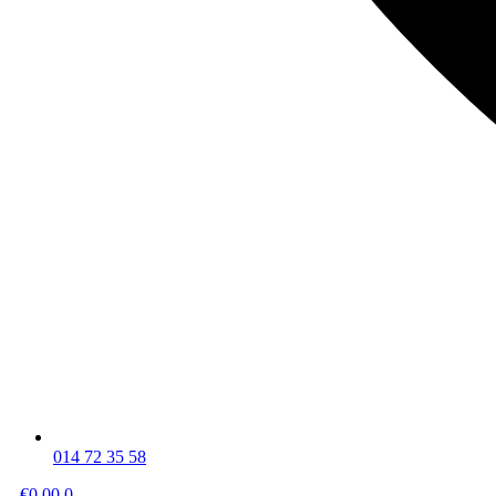
014 72 35 58
€
0,00
0